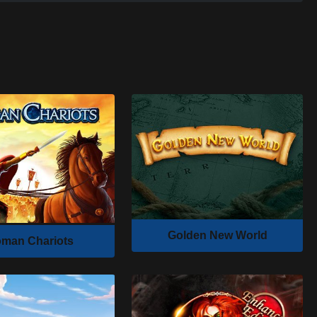
Golden New World
man Chariots