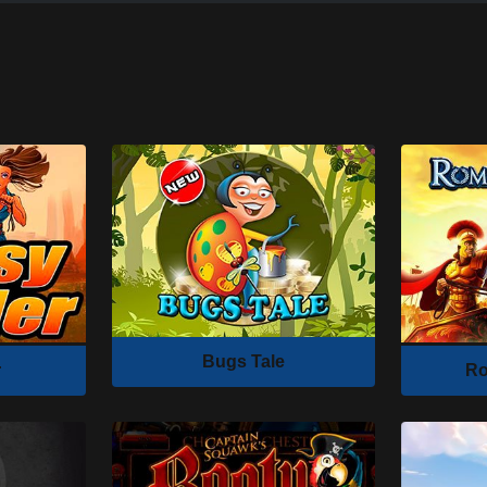
Bugs Tale
r
Ro