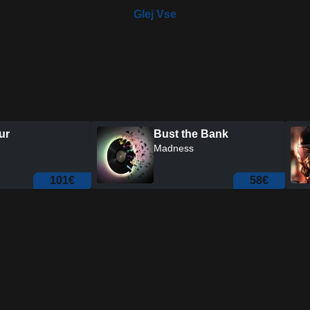
Glej Vse
 Wild Pick
Excalibur
Caetano
366€
101€