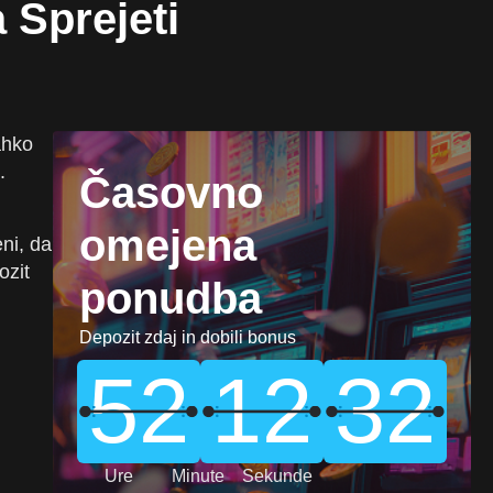
 Sprejeti
ahko
.
Časovno
omejena
eni, da
ozit
ponudba
Depozit zdaj in dobili bonus
52
12
31
Ure
Minute
Sekunde