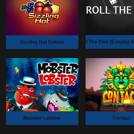
Roll The Dice (Evoplay 
Sizzling Hot Deluxe
Mobster Lobster
Contact