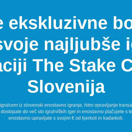
e ekskluzivne b
svoje najljubše i
aciji The Stake 
Slovenija
alcem iz slovenski enostavno igranje, hitro opravljanje transa
dostopate do več sto igralniških iger in enostavno plačujete s t
enostavno upravljate s svojim € od kjerkoli in kadarkoli.